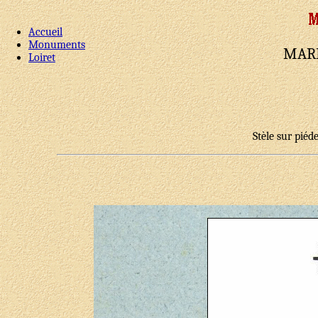
Accueil
Monuments
MARE
Loiret
Stèle sur piéd